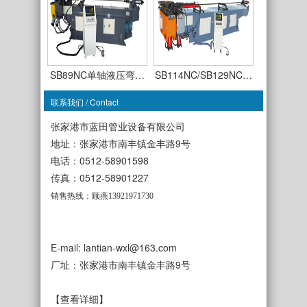
SB89NC单轴液压弯…
SB114NC/SB129NC…
联系我们 / Contact
张家港市蓝田管业设备有限公司
地址：张家港市南丰镇金丰路9号
电话：0512-58901598
SB63CNC-TSR-3A全…
传真：0512-58901227
SB50CNC-TDR-3A全…
销售热线：顾燕13921971730
E-mail: lantian-wxl@163.com
厂址：张家港市南丰镇金丰路9号
SB38NC单轴液压弯…
SB50NC单轴液压弯…
【查看详细】