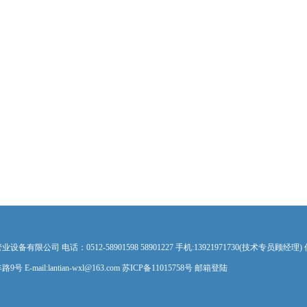
公司 电话：0512-58901598 58901227 手机:13921971730(技术专员顾经理) 传真
mail:lantian-wxl@163.com 苏ICP备11015758号
邮箱登陆