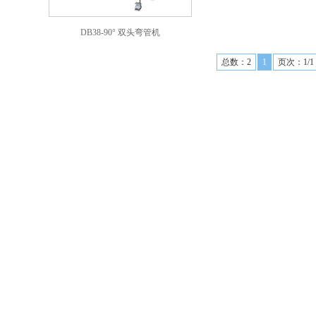
DB38-90° 双头弯管机
总数：2
1
页次：1/1