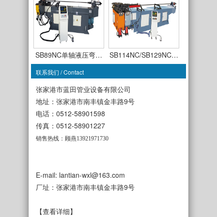
SB89NC单轴液压弯…
SB114NC/SB129NC…
联系我们 / Contact
张家港市蓝田管业设备有限公司
地址：张家港市南丰镇金丰路9号
电话：0512-58901598
SB63CNC-TSR-3A全…
传真：0512-58901227
SB50CNC-TDR-3A全…
销售热线：顾燕13921971730
E-mail: lantian-wxl@163.com
厂址：张家港市南丰镇金丰路9号
SB38NC单轴液压弯…
SB50NC单轴液压弯…
【查看详细】