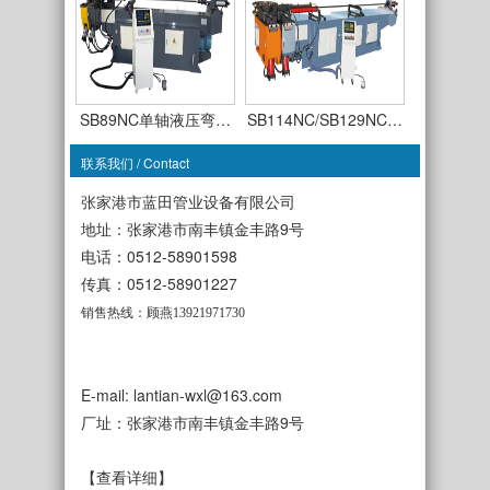
SB89NC单轴液压弯…
SB114NC/SB129NC…
联系我们 / Contact
张家港市蓝田管业设备有限公司
地址：张家港市南丰镇金丰路9号
电话：0512-58901598
SB63CNC-TSR-3A全…
传真：0512-58901227
SB50CNC-TDR-3A全…
销售热线：顾燕13921971730
E-mail: lantian-wxl@163.com
厂址：张家港市南丰镇金丰路9号
SB38NC单轴液压弯…
SB50NC单轴液压弯…
【查看详细】