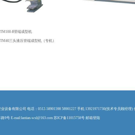
TM100-Ⅱ管端成型机
TM40三头液压管端成型机（专机）
公司 电话：0512-58901598 58901227 手机:13921971730(技术专员顾经理) 传真
mail:lantian-wxl@163.com 苏ICP备11015758号
邮箱登陆