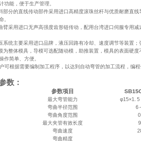
计功能，便于生产管理。
送料部分的直线传动部件采用进口高精度滚珠丝杆与优质耐磨直
命。
弯曲臂采用进口无声高强度齿形链传动，配用台湾进口伺服专用
液压系统主要采用进口品牌，液压回路有冷却、速度调节等装置；
轮模为整体模具，导模可选配随动模，助推装置，模具的表面硬度
操作简单、方便。
用户可根据需要编制加工程序，以达到自动弯管的加工流程，编程
：
参数
参数项目
SB15
最大弯管能力
φ15×1.
弯曲半径范围
6
弯曲角度范围
0
最大夹管有效长度
9
弯曲速度
2
弯曲精度