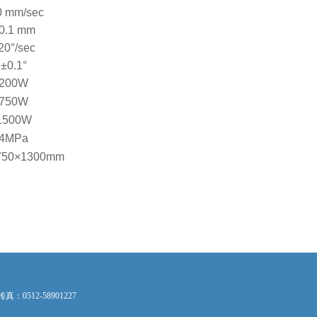
0 mm/sec
0.1 mm
20°/sec
±0.1°
200W
750W
1500W
4MPa
750×1300mm
：0512-58901227