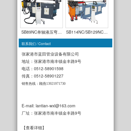
SB89NC单轴液压弯…
SB114NC/SB129NC…
联系我们 / Contact
张家港市蓝田管业设备有限公司
地址：张家港市南丰镇金丰路9号
电话：0512-58901598
SB63CNC-TSR-3A全…
传真：0512-58901227
SB50CNC-TDR-3A全…
销售热线：顾燕13921971730
E-mail: lantian-wxl@163.com
厂址：张家港市南丰镇金丰路9号
SB38NC单轴液压弯…
SB50NC单轴液压弯…
【查看详细】