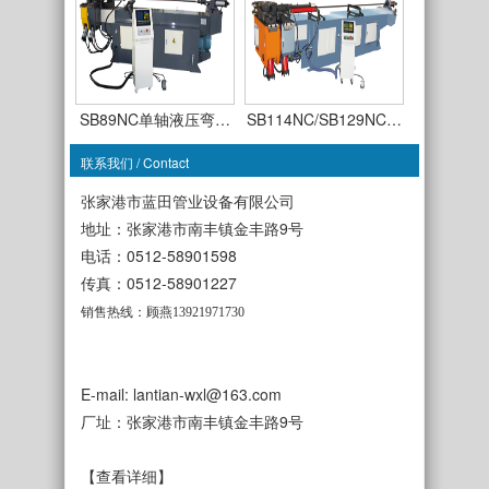
SB89NC单轴液压弯…
SB114NC/SB129NC…
联系我们 / Contact
张家港市蓝田管业设备有限公司
地址：张家港市南丰镇金丰路9号
电话：0512-58901598
SB63CNC-TSR-3A全…
传真：0512-58901227
SB50CNC-TDR-3A全…
销售热线：顾燕13921971730
E-mail: lantian-wxl@163.com
厂址：张家港市南丰镇金丰路9号
SB38NC单轴液压弯…
SB50NC单轴液压弯…
【查看详细】