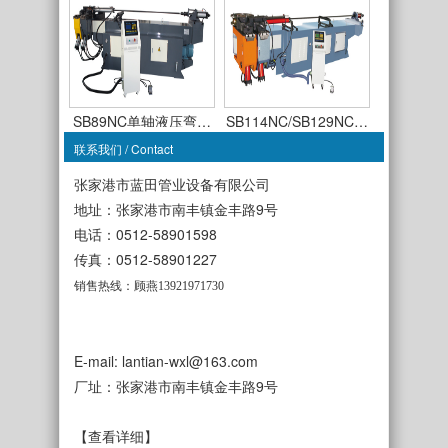
SB89NC单轴液压弯…
SB114NC/SB129NC…
联系我们 / Contact
张家港市蓝田管业设备有限公司
地址：张家港市南丰镇金丰路9号
电话：0512-58901598
传真：0512-58901227
SB63CNC-TSR-3A全…
SB50CNC-TDR-3A全…
销售热线：顾燕13921971730
E-mail: lantian-wxl@163.com
厂址：张家港市南丰镇金丰路9号
SB38NC单轴液压弯…
SB50NC单轴液压弯…
【查看详细】