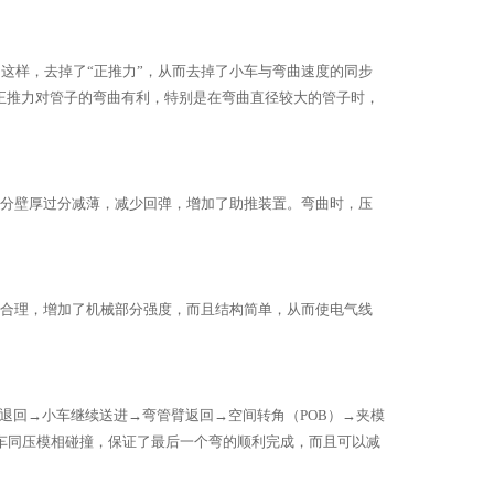
这样，去掉了“正推力”，从而去掉了小车与弯曲速度的同步
正推力对管子的弯曲有利，特别是在弯曲直径较大的管子时，
分壁厚过分减薄，减少回弹，增加了助推装置。弯曲时，压
合理，增加了机械部分强度，而且结构简单，从而使电气线
退回→小车继续送进→弯管臂返回→空间转角（POB）→夹模
车同压模相碰撞，保证了最后一个弯的顺利完成，而且可以减