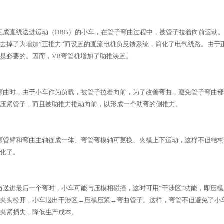
成直线送进运动（DBB）的小车，在管子弯曲过程中，被管子拉着向前运动。
去掉了为增加“正推力”而设置的直流电机负反馈系统，简化了电气线路。由于
是必要的。因而，VB弯管机增加了助推装置。
弯曲时，由于小车作为负载，被管子拉着向前，为了改善弯曲，避免管子弯曲部
压紧管子，而且被助推力推动向前，以形成一个助弯的侧推力。
弯管臂和弯曲主轴连成一体、弯管弯模轴可更换、夹模上下运动，这样不但结构
化了。
送进最后一个弯时，小车可能与压模相碰撞，这时可用“干涉区”功能，即压模
夹头松开，小车退出干涉区→压模压紧→弯曲管子。这样，弯管不但避免了小
夹紧损失，降低生产成本。