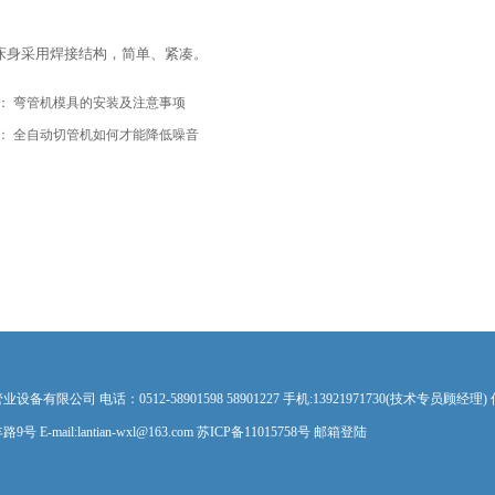
床身采用焊接结构，简单、紧凑。
：
弯管机模具的安装及注意事项
：
全自动切管机如何才能降低噪音
公司 电话：0512-58901598 58901227 手机:13921971730(技术专员顾经理) 传真
mail:lantian-wxl@163.com 苏ICP备11015758号
邮箱登陆