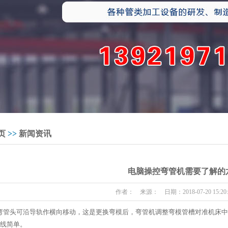
页
>>
新闻资讯
电脑操控弯管机需要了解的
作者： 来源： 日期：2018-07-20 15:20
弯管头可沿导轨作横向移动，这是更换弯模后，弯管机调整弯模管槽对准机床中
线简单。