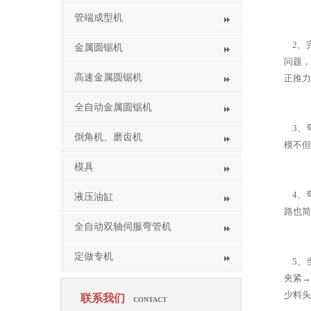
管端成型机
2、完
金属圆锯机
问题，
高速金属圆锯机
正推力
全自动金属圆锯机
3、
倒角机、磨齿机
模不但
模具
4、
液压油缸
路也简
全自动双轴伺服弯管机
定做专机
5、当
夹紧→
少料头
联系我们
CONTACT